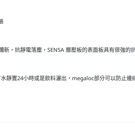
脹
新，抗靜電落塵，SENSA 層壓板的表面板具有很強的
安裝時表面有水靜置24小時或是飲料灑出，megaloc部分可以