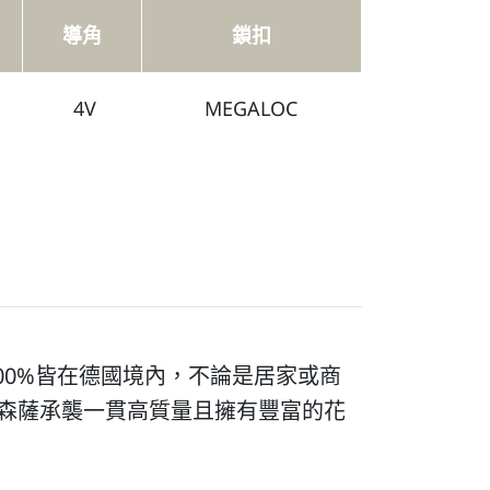
導角
鎖扣
4V
MEGALOC
00%皆在德國境內，不論是居家或商
A 森薩承襲一貫高質量且擁有豐富的花
。