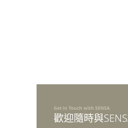
Get in Touch with SENSA
歡迎隨時與SEN