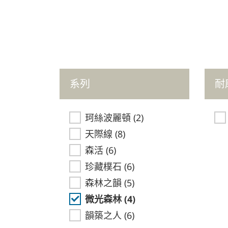
系列
耐
珂絲波麗頓
(2)
天際線
(8)
森活
(6)
珍藏樸石
(6)
森林之韻
(5)
微光森林
(4)
韻築之人
(6)