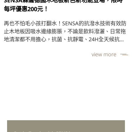
SENSA森薩德國木地板新色新功能登場，限時
每坪優惠200元！
再也不怕毛小孩打翻水！SENSA的抗潑水技術有效防
止木地板因吸水邊緣膨脹，不論是飲料潑灑、日常拖
地清潔都不用擔心，抗菌、抗靜電、24H全天候抗潑
水保護地板。SENSA森薩德國木地板，是美麗的木地
view more
板更是你想像力的延伸。